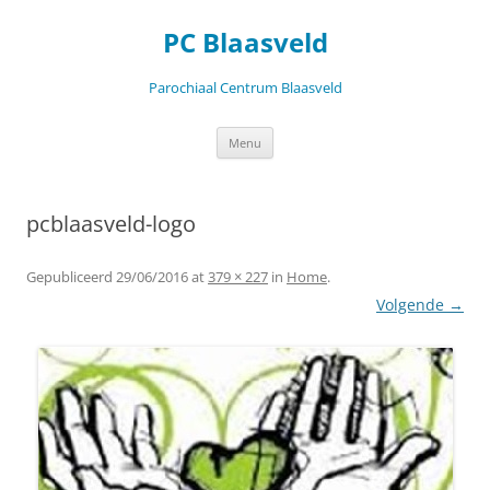
Ga
naar
PC Blaasveld
de
inhoud
Parochiaal Centrum Blaasveld
Menu
pcblaasveld-logo
Gepubliceerd
29/06/2016
at
379 × 227
in
Home
.
Volgende →