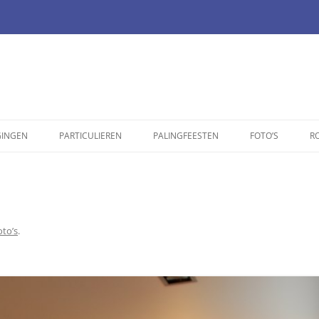
GINGEN
PARTICULIEREN
PALINGFEESTEN
FOTO’S
R
IGINGEN
AAG MATERIAAL
CTGEGEVENS
oto’s
.
ERANTWOORDELIJKEN